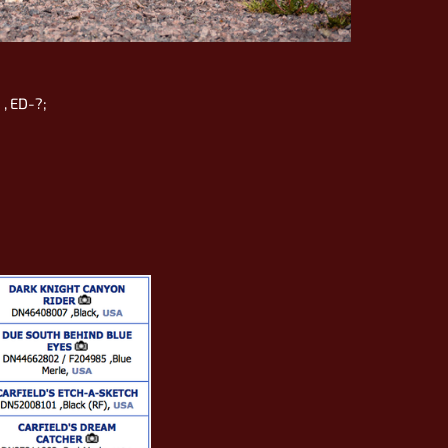
 , ED-?;