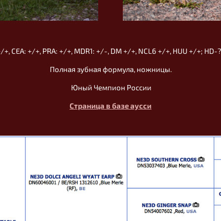
/+, CEA: +/+, PRA: +/+, MDR1: +/-, DM +/+, NCL6 +/+, HUU +/+; HD-?
Полная зубная формула, ножницы.
Юный Чемпион России
Страница в базе аусси